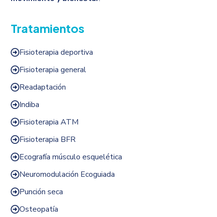
Tratamientos
Fisioterapia deportiva

Fisioterapia general

Readaptación

Indiba

Fisioterapia ATM

Fisioterapia BFR

Ecografía músculo esquelética

Neuromodulación Ecoguiada

Punción seca

Osteopatía
