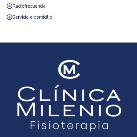
Radiofrecuencia

Servicio a domicilio
