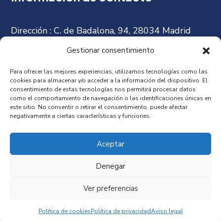
Dirección :
C. de Badalona, 94, 28034 Madrid
Gestionar consentimiento
Email:
carlosdmilenio@hotmail.com
Para ofrecer las mejores experiencias, utilizamos tecnologías como las
cookies para almacenar y/o acceder a la información del dispositivo. El
Teléfono :
consentimiento de estas tecnologías nos permitirá procesar datos
como el comportamiento de navegación o las identificaciones únicas en
917 34 68 32
este sitio. No consentir o retirar el consentimiento, puede afectar
negativamente a ciertas características y funciones.
Copyright © 2026
Clínica Milenio
. Diseñado con
Aceptar
por By360
Denegar
Ver preferencias
Política de Privacidad
Aviso legal
Política de Cookies
Política de cookies
Política de privacidad
Aviso legal