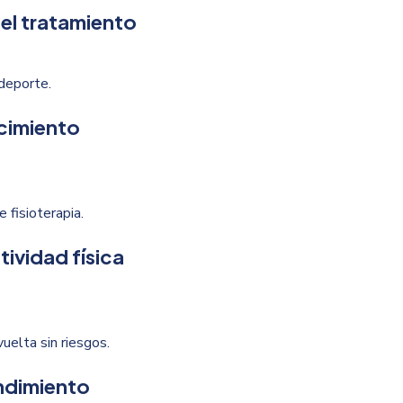
 del tratamiento
deporte.
ecimiento
 fisioterapia.
tividad física
uelta sin riesgos.
endimiento