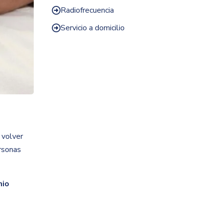
Radiofrecuencia

Servicio a domicilio

 volver
rsonas
nio