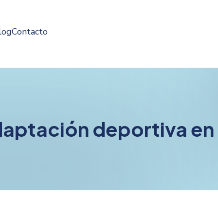
log
Contacto
daptación deportiva e