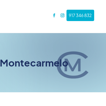
917 346 832
n Montecarmelo