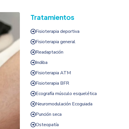
Tratamientos
Fisioterapia deportiva

Fisioterapia general

Readaptación

Indiba

Fisioterapia ATM

Fisioterapia BFR

Ecografía músculo esquelética

Neuromodulación Ecoguiada

Punción seca

Osteopatía
