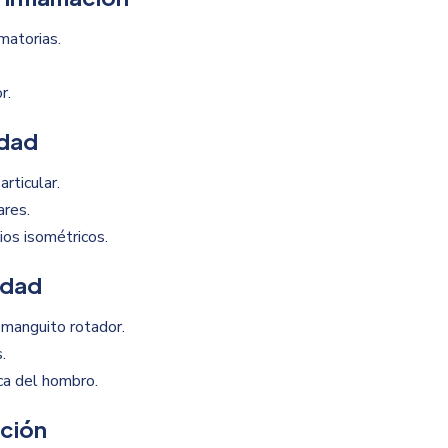
amatorias.
r.
idad
rticular.
ares.
ios isométricos.
idad
l manguito rotador.
.
ca del hombro.
nción