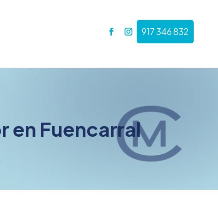
917 346 832
r en Fuencarral