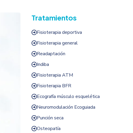
Tratamientos
Fisioterapia deportiva

Fisioterapia general

Readaptación

Indiba

Fisioterapia ATM

Fisioterapia BFR

Ecografía músculo esquelética

Neuromodulación Ecoguiada

Punción seca

Osteopatía
