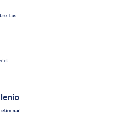
bro. Las
r el
ilenio
e
eliminar