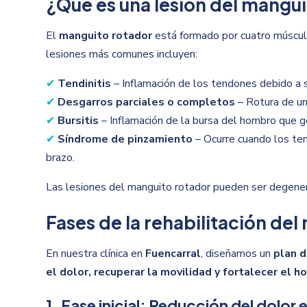
¿Qué es una lesión del mangu
El
manguito rotador
está formado por cuatro múscul
lesiones más comunes incluyen:
✔
Tendinitis
– Inflamación de los tendones debido a 
✔
Desgarros parciales o completos
– Rotura de un
✔
Bursitis
– Inflamación de la bursa del hombro que ge
✔
Síndrome de pinzamiento
– Ocurre cuando los te
brazo.
Las lesiones del manguito rotador pueden ser degenera
Fases de la rehabilitación del
En nuestra clínica en
Fuencarral
, diseñamos un
plan d
el dolor, recuperar la movilidad y fortalecer el 
1. Fase inicial: Reducción del dolor 