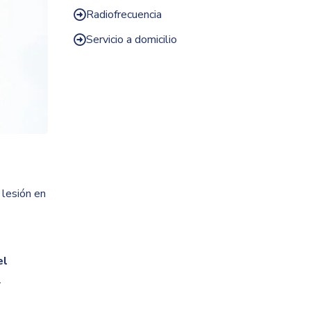
Radiofrecuencia

Servicio a domicilio

 lesión en
el
.